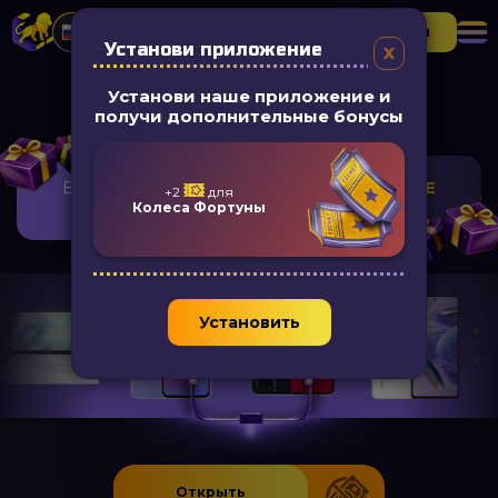
Регистрация
▶
Установи приложение
Установи наше приложение и
Бесплатная коробка
получи дополнительные бонусы
Вам доступно
1 БЕСПЛАТНОЕ ОТКРЫТИЕ
+2
для
коробки
Колеса Фортуны
Установить
Открыть