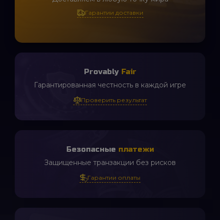
Гарантии доставки
Иван Бердюгин
Provably
Fair
Использую для съёмки
украшений.
Гарантированная честность в каждой игре
Проверить результат
3 часа назад
Безопасные
платежи
Дима Шапошников
Защищенные транзакции без рисков
Материал качественный,
приятный в руках. Цвет яркий,
Гарантии оплаты
не тускнеет со временем