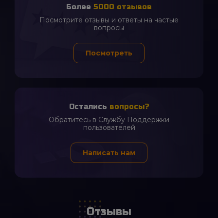
Более
5000 отзывов
Посмотрите отзывы и ответы на частые
вопросы
2 часа назад
Посмотреть
Рина Кавалёва
Интересно, попробую как-то
2 часа назад
Егор Кубо
Остались
вопросы?
Многа крутых вещей
Обратитесь в Службу Поддержки
2 часа назад
пользователей
Ayub Aa
Замечательный сайт
Написать нам
2 часа назад
thelastsoul
+
час назад
qwerty Bvc
Отзывы
Жду Самсунг А10