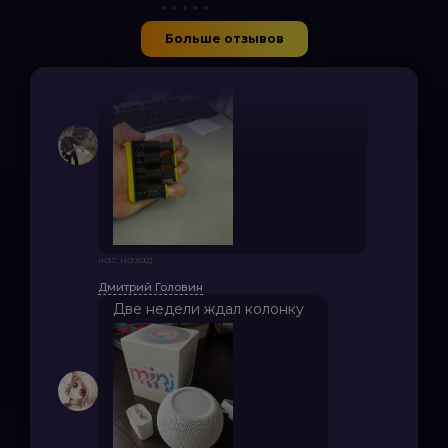
час назад
Паша Сидоренко
Больше отзывов
Кидаю в сумку и беру с собой
на работу
час назад
Дмитрий Головин
Две недели ждал колонку